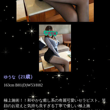
（21歳）
ゆうな
163cm B81(D)W53/H82
極上施術！！和やかな癒し系の奇麗可愛いセラピスト。笑
顔のお迎えと気持ち良すぎる丁寧で優しい極上施